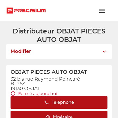
Distributeur OBJAT PIECES
RÉSEAU PRECISIUM
AUTO OBJAT
PIÈCES VL ET PL
Modifier
RÉSEAUX DE RÉPARATION
FLOTTES ET GRANDS COMPTES
OBJAT PIECES AUTO OBJAT
NOUS REJOINDRE
32 bis rue Raymond Poincaré
B.P 54
19130 OBJAT
CONTACTEZ-NOUS
Fermé aujourd'hui
ESPACE ADHÉRENT
Téléphone
Itinéraire