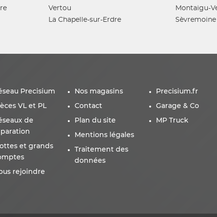
re
Vertou
Montaigu-V
La Chapelle-sur-Erdre
Sèvremoine
éseau Precisium
Nos magasins
Precisium.fr
ièces VL et PL
Contact
Garage & Co
éseaux de
Plan du site
MP Truck
éparation
Mentions légales
lottes et grands
Traitement des
omptes
données
ous rejoindre