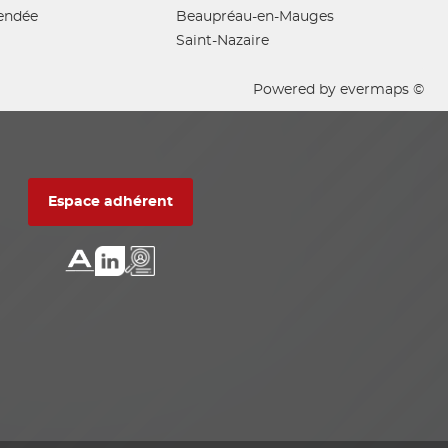
endée
Beaupréau-en-Mauges
Saint-Nazaire
Powered by
evermaps ©
Espace adhérent