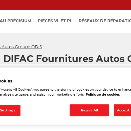
AU PRECISIUM
PIÈCES VL ET PL
RÉSEAUX DE RÉPARATI
s Autos Groupe ODIS
r DIFAC Fournitures Autos
ookies
 “Accept All Cookies”, you agree to the storing of cookies on your device to enhance
analyze site usage, and assist in our marketing efforts.
Politique de cookies
upe ODIS
Tél
 Settings
Reject All
Accept 