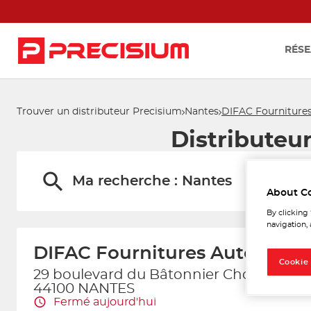
RÉSE
Trouver un distributeur Precisium
Nantes
DIFAC Fourniture
Distributeu
Ma recherche :
Nantes
About C
By clicking
navigation, 
DIFAC Fournitures Autos Gro
Cookie
29 boulevard du Bâtonnier Cholet
44100 NANTES
Fermé aujourd'hui