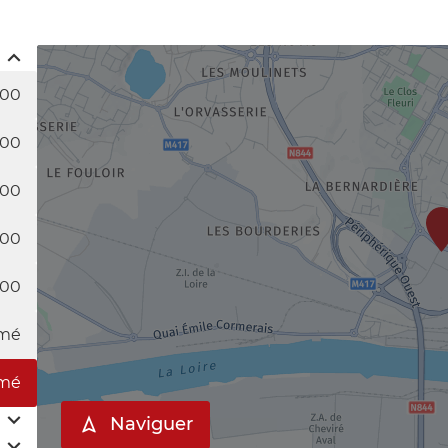
:00
:00
:00
:00
:00
mé
mé
Naviguer