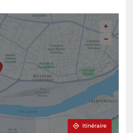
+
−
Itinéraire