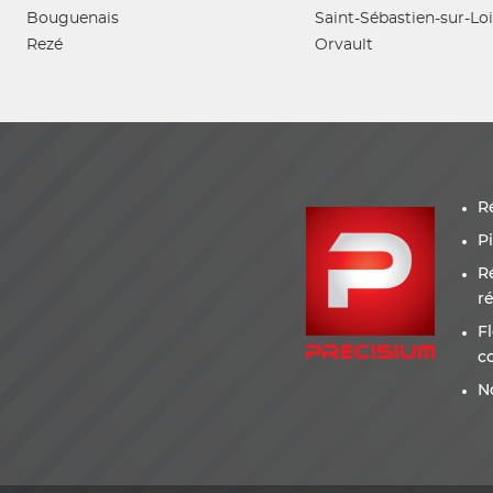
Bouguenais
Saint-Sébastien-sur-Loi
Rezé
Orvault
R
P
R
r
F
c
N